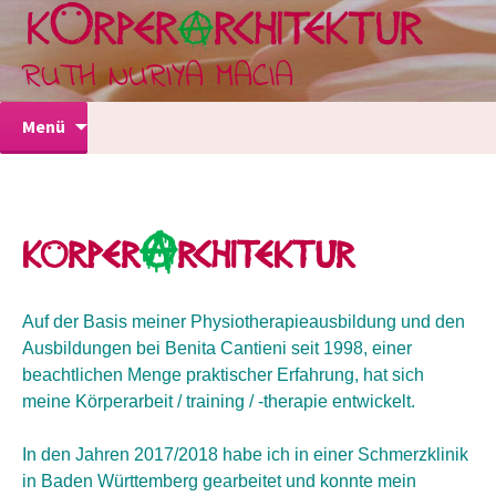
KOERPERARCHITEKTUR
RUTH NURIYA MACIA
Zum
Menü
Inhalt
springen
A
K
RPER
RCHITEKTUR
Ö
Auf der Basis meiner Physiotherapieausbildung und den
Ausbildungen bei Benita Cantieni seit 1998, einer
beachtlichen Menge praktischer Erfahrung, hat sich
meine Körperarbeit / training / -therapie entwickelt.
In den Jahren 2017/2018 habe ich in einer Schmerzklinik
in Baden Württemberg gearbeitet und konnte mein